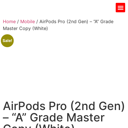
Gift I
Islamic Jar
Water Fi
Ladie’s
Men’s 
Home
/
Mobile
/ AirPods Pro (2nd Gen) – “A” Grade
Master Copy (White)
Sale!
AirPods Pro (2nd Gen)
– “A” Grade Master